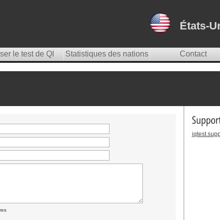
États-U
er le test de QI
Statistiques des nations
Contact
iqtest.su
res