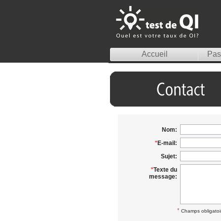
Accueil
Pass
Nom
:
*
E-mail
:
Sujet
:
*
Texte du
message
:
*
Champs obligatoi