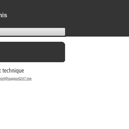
nis
pport@support247.me