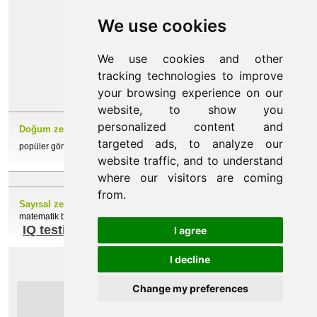
testleri
We use cookies
Her test edilen kendi adı ve IQ değeri
belirtilen bir sertifika alır
Testin 30 sorusu vardır ve en fazla 30 dakika
We use cookies and other
sürer
tracking technologies to improve
Bir yanıt her zaman doğru
your browsing experience on our
website, to show you
personalized content and
Doğum zekası IQ testi
targeted ads, to analyze our
IQ testini başlatın
popüler görüntü testi
website traffic, and to understand
where our visitors are coming
from.
Sayısal zeka IQ testi
matematik becerilerinizi kontrol için test
IQ testini başlatın
I agree
I decline
Change my preferences
© 2026 www.getiqtest.com