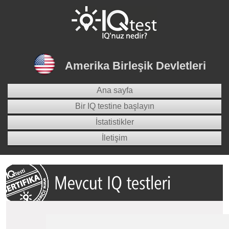
Amerika Birleşik Devletleri
Ana sayfa
Bir IQ testine başlayın
İstatistikler
İletişim
Uzmanlar tarafından hazırlanan en yeni IQ