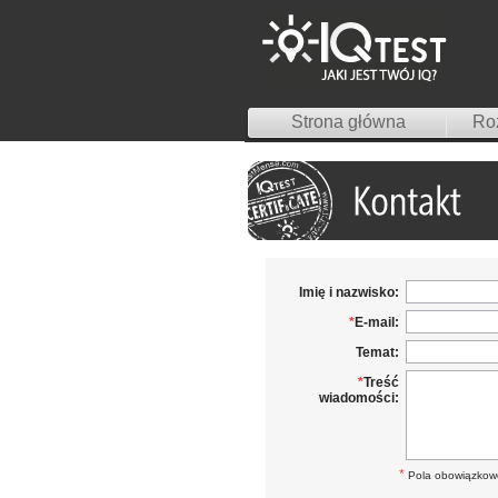
Strona główna
Roz
Imię i nazwisko
:
*
E-mail
:
Temat
:
*
Treść
wiadomości
:
*
Pola obowiązkow