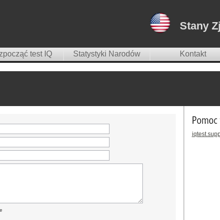
Stany Z
począć test IQ
Statystyki Narodów
Kontakt
iqtest.su
e