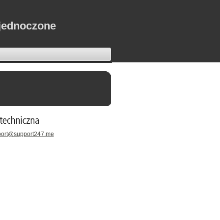
jednoczone
pport@support247.me